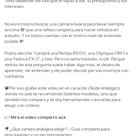
Todo depende del uso que le vayas a dar, tu presupuesto y tus
intereses.
No es lo mismo buscar una cámara liviana para llevar siempre
encima 🎒 que una réflex completa para hacer retratos en
estudio. Y no todos cuentan con el mismo nivel de inversión
posible 💸.
Podría decirte “comprá una Pentax K1000, una Olympus OM-1 o
una Yashica FX-3”, y listo. Pero no sería honesto, ni útil. Porque
detrás de esa pregunta suele haber algo más: el deseo de
aprender, de entender y de poder decidir por vos mismo/a con
confianza.
📽️ Por eso grabé este video en el canal de
Oeste Analógico
,
donde no solo te recomiendo distintos modelos, sino que
también los comparo y te doy herramientas concretas para
elegir con criterio:
👉
Mirá el video completo acá
🎥
¿Qué cámara analógica elegir?
– Guía completa para
principiantes y no tan principiantes.