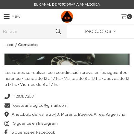
EL CANAL DE FOTOGRAFIA ANALOGICA
MENÚ
0
PRODUCTOS
Inicio
/
Contacto
Los retiros se realizan con coordinación previa en los siguientes
horarios: • Lunes de 12 a 17 hs • Martes de 9 a 17 hs • Jueves de 12
a 17 hs • Viernes de 9 a 17 hs
1121867357
oesteanalogico@gmail.com
Aristobulo del valle 2543, Moreno, Buenos Aires, Argentina
Siguenos en Instagram
Siguenos en Facebook