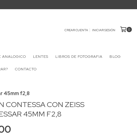
0
CREAR CUENTA
INICIAR SESIÓN
E ANALOGICO
LENTES
LIBROS DE FOTOGRAFIA
BLOG
RAR?
CONTACTO
ar 45mm f2,8
ON CONTESSA CON ZEISS
ESSAR 45MM F2,8
00