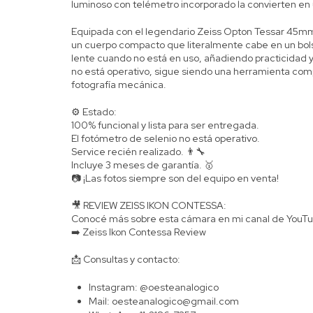
luminoso con telémetro incorporado la convierten en 
Equipada con el legendario Zeiss Opton Tessar 45mm 
un cuerpo compacto que literalmente cabe en un bols
lente cuando no está en uso, añadiendo practicidad y
no está operativo, sigue siendo una herramienta com
fotografía mecánica.
⚙️ Estado:
100% funcional y lista para ser entregada.
El fotómetro de selenio no está operativo.
Service recién realizado. 👨‍🔧
Incluye 3 meses de garantía. 🥇
📷 ¡Las fotos siempre son del equipo en venta!
🎥 REVIEW ZEISS IKON CONTESSA:
Conocé más sobre esta cámara en mi canal de YouTu
➡️
Zeiss Ikon Contessa Review
📩 Consultas y contacto:
Instagram:
@oesteanalogico
Mail:
oesteanalogico@gmail.com