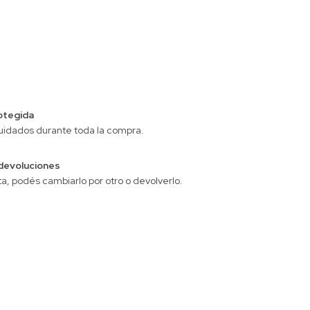
CP:
CAMBIAR CP
otegida
uidados durante toda la compra.
devoluciones
ta, podés cambiarlo por otro o devolverlo.