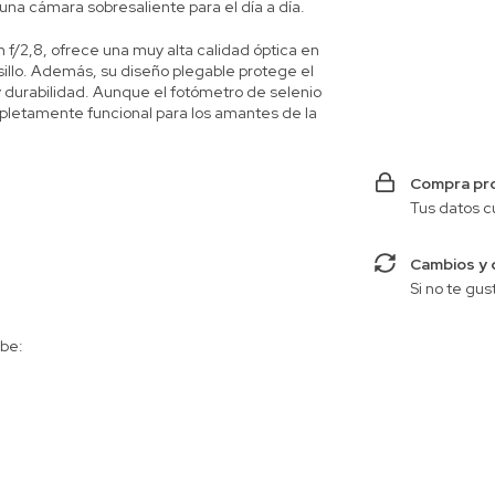
una cámara sobresaliente para el día a día.
Entregas para el 
f/2,8, ofrece una muy alta calidad óptica en
illo. Además, su diseño plegable protege el
 durabilidad. Aunque el fotómetro de selenio
pletamente funcional para los amantes de la
Compra pr
Tus datos c
Cambios y 
Si no te gus
be: