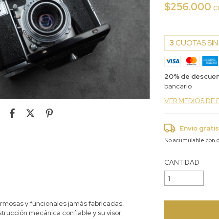
$256.000
c
3
CUOTAS SIN
20% de descue
bancario
VER MEDIOS DE
Envío grati
No acumulable con o
CANTIDAD
rmosas y funcionales jamás fabricadas.
trucción mecánica confiable y su visor