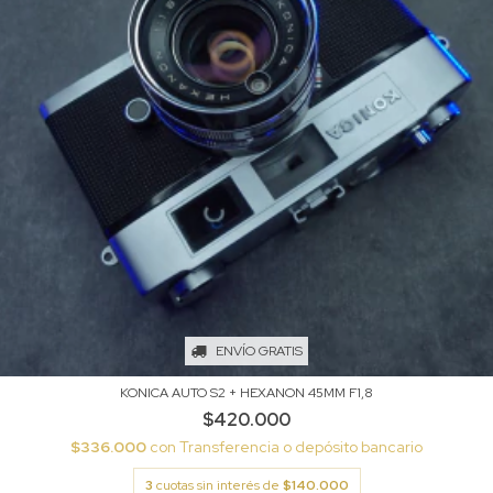
ENVÍO GRATIS
KONICA AUTO S2 + HEXANON 45MM F1,8
$420.000
$336.000
con
Transferencia o depósito bancario
3
cuotas sin interés de
$140.000