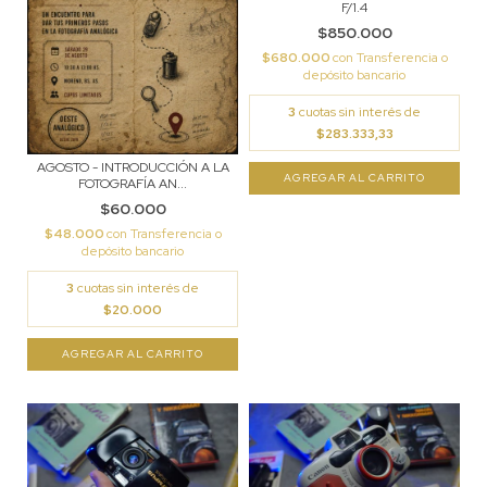
F/1.4
$850.000
$680.000
con
Transferencia o
depósito bancario
3
cuotas sin interés de
$283.333,33
AGOSTO - INTRODUCCIÓN A LA
FOTOGRAFÍA AN...
$60.000
$48.000
con
Transferencia o
depósito bancario
3
cuotas sin interés de
$20.000