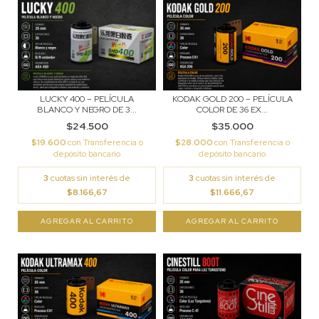
LUCKY 400 – PELÍCULA
KODAK GOLD 200 – PELÍCULA
BLANCO Y NEGRO DE 3...
COLOR DE 36 EX...
$24.500
$35.000
$19.600
con
Transferencia o
$28.000
con
Transferencia o
depósito bancario
depósito bancario
3
cuotas sin interés de
3
cuotas sin interés de
$8.166,67
$11.666,67