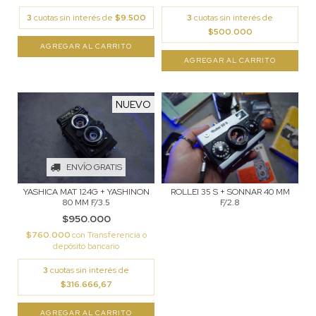
3
cuotas sin interés de
$9.500
3
cuotas sin interés de
$500.000
NUEVO
ENVÍO GRATIS
YASHICA MAT 124G + YASHINON
ROLLEI 35 S + SONNAR 40 MM
80 MM F/3.5
F/2.8
$950.000
$760.000
con
Transferencia o
depósito bancario
3
cuotas sin interés de
$316.666,67