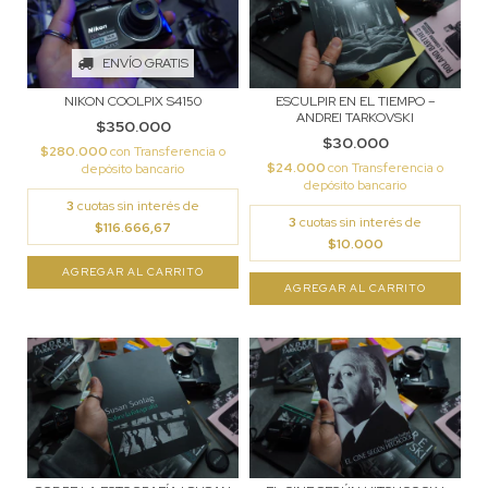
ENVÍO GRATIS
NIKON COOLPIX S4150
ESCULPIR EN EL TIEMPO –
ANDREI TARKOVSKI
$350.000
$30.000
$280.000
con
Transferencia o
$24.000
con
Transferencia o
depósito bancario
depósito bancario
3
cuotas sin interés de
3
cuotas sin interés de
$116.666,67
$10.000