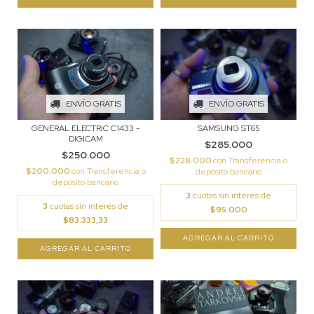
ENVÍO GRATIS
ENVÍO GRATIS
GENERAL ELECTRIC C1433 -
SAMSUNG ST65
DIGICAM
$285.000
$250.000
$228.000
con
Transferencia o
$200.000
con
Transferencia o
depósito bancario
depósito bancario
3
cuotas sin interés de
3
cuotas sin interés de
$95.000
$83.333,33