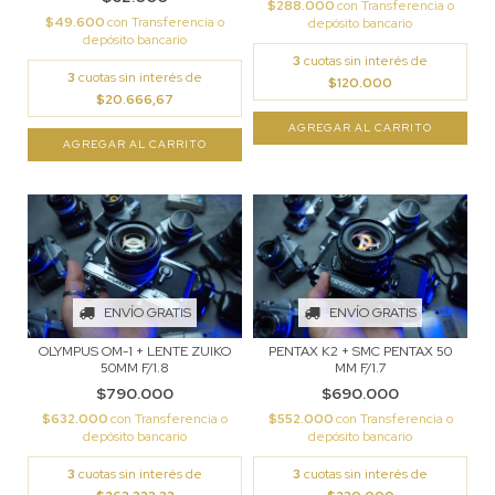
$288.000
con
Transferencia o
$49.600
con
Transferencia o
depósito bancario
depósito bancario
3
cuotas sin interés de
3
cuotas sin interés de
$120.000
$20.666,67
ENVÍO GRATIS
ENVÍO GRATIS
OLYMPUS OM-1 + LENTE ZUIKO
PENTAX K2 + SMC PENTAX 50
50MM F/1.8
MM F/1.7
$790.000
$690.000
$632.000
con
Transferencia o
$552.000
con
Transferencia o
depósito bancario
depósito bancario
3
cuotas sin interés de
3
cuotas sin interés de