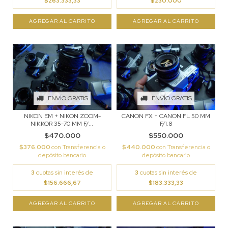
$263.333,33
$230.000
ENVÍO GRATIS
ENVÍO GRATIS
NIKON EM + NIKON ZOOM-
CANON FX + CANON FL 50 MM
NIKKOR 35-70 MM F/...
F/1.8
$470.000
$550.000
$376.000
con
Transferencia o
$440.000
con
Transferencia o
depósito bancario
depósito bancario
3
cuotas sin interés de
3
cuotas sin interés de
$156.666,67
$183.333,33