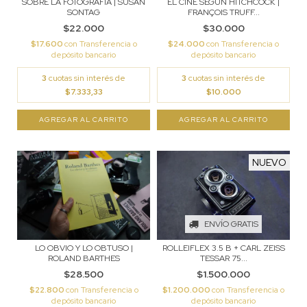
SOBRE LA FOTOGRAFÍA | SUSAN
EL CINE SEGÚN HITCHCOCK |
SONTAG
FRANÇOIS TRUFF...
$22.000
$30.000
$17.600
con
Transferencia o
$24.000
con
Transferencia o
depósito bancario
depósito bancario
3
cuotas sin interés de
3
cuotas sin interés de
$7.333,33
$10.000
NUEVO
ENVÍO GRATIS
LO OBVIO Y LO OBTUSO |
ROLLEIFLEX 3.5 B + CARL ZEISS
ROLAND BARTHES
TESSAR 75...
$28.500
$1.500.000
$22.800
con
Transferencia o
$1.200.000
con
Transferencia o
depósito bancario
depósito bancario