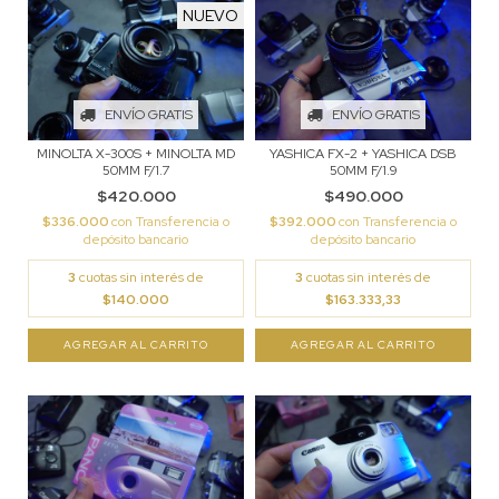
NUEVO
ENVÍO GRATIS
ENVÍO GRATIS
MINOLTA X-300S + MINOLTA MD
YASHICA FX-2 + YASHICA DSB
50MM F/1.7
50MM F/1.9
$420.000
$490.000
$336.000
con
Transferencia o
$392.000
con
Transferencia o
depósito bancario
depósito bancario
3
cuotas sin interés de
3
cuotas sin interés de
$140.000
$163.333,33