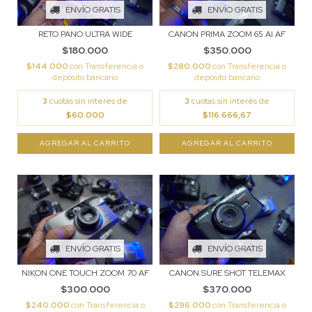
ENVÍO GRATIS
ENVÍO GRATIS
RETO PANO ULTRA WIDE
CANON PRIMA ZOOM 65 AI AF
$180.000
$350.000
$144.000
con
Transferencia o
$280.000
con
Transferencia o
depósito bancario
depósito bancario
3
cuotas sin interés de
3
cuotas sin interés de
$60.000
$116.666,67
ENVÍO GRATIS
ENVÍO GRATIS
NIKON ONE TOUCH ZOOM 70 AF
CANON SURE SHOT TELEMAX
$300.000
$370.000
$240.000
con
Transferencia o
$296.000
con
Transferencia o