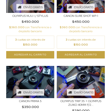
ENVÍO GRATIS
ENVÍO GRATIS
OLYMPUS MJU I / STYLUS
CANON SURE SHOT WP‑1
$450.000
$450.000
$360.000
con
Transferencia o
$360.000
con
Transferencia o
depósito bancario
depósito bancario
3
cuotas sin interés de
3
cuotas sin interés de
$150.000
$150.000
ENVÍO GRATIS
ENVÍO GRATIS
CANON PRIMA 5
OLYMPUS TRIP 35 + OLYMPUS
ZUIKO 40MM F/2...
$350.000
$290.000