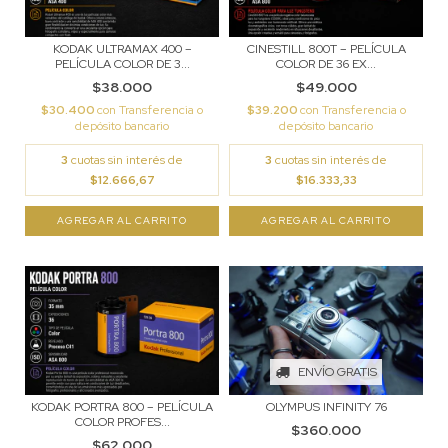
KODAK ULTRAMAX 400 –
CINESTILL 800T – PELÍCULA
PELÍCULA COLOR DE 3...
COLOR DE 36 EX...
$38.000
$49.000
$30.400
con
Transferencia o
$39.200
con
Transferencia o
depósito bancario
depósito bancario
3
cuotas sin interés de
3
cuotas sin interés de
$12.666,67
$16.333,33
ENVÍO GRATIS
KODAK PORTRA 800 – PELÍCULA
OLYMPUS INFINITY 76
COLOR PROFES...
$360.000
$62.000