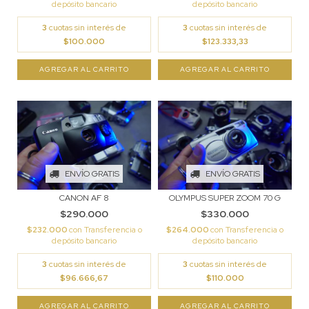
depósito bancario
depósito bancario
3
cuotas sin interés de
3
cuotas sin interés de
$100.000
$123.333,33
ENVÍO GRATIS
ENVÍO GRATIS
CANON AF 8
OLYMPUS SUPER ZOOM 70 G
$290.000
$330.000
$232.000
con
Transferencia o
$264.000
con
Transferencia o
depósito bancario
depósito bancario
3
cuotas sin interés de
3
cuotas sin interés de
$96.666,67
$110.000