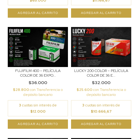
$65.000
$11.166,67
FUJIFILM 400 – PELÍCULA
LUCKY 200 COLOR – PELÍCULA
COLOR DE 36 EXPO...
COLOR DE 36 E...
$36.000
$32.000
$28.800
con
Transferencia o
$25.600
con
Transferencia o
depósito bancario
depósito bancario
3
cuotas sin interés de
3
cuotas sin interés de
$12.000
$10.666,67