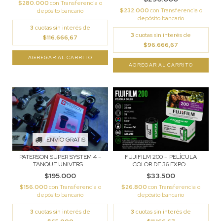
$280.000
con
Transferencia o
$232.000
con
Transferencia o
depósito bancario
depósito bancario
3
cuotas sin interés de
3
cuotas sin interés de
$116.666,67
$96.666,67
ENVÍO GRATIS
PATERSON SUPER SYSTEM 4 –
FUJIFILM 200 – PELÍCULA
TANQUE UNIVERS...
COLOR DE 36 EXPO...
$195.000
$33.500
$156.000
con
Transferencia o
$26.800
con
Transferencia o
depósito bancario
depósito bancario
3
cuotas sin interés de
3
cuotas sin interés de