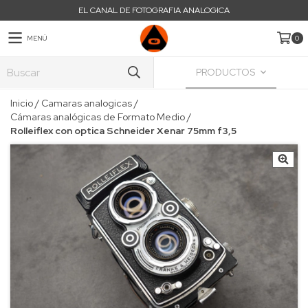
EL CANAL DE FOTOGRAFIA ANALOGICA
MENÚ
0
PRODUCTOS
Inicio
/
Camaras analogicas
/
Cámaras analógicas de Formato Medio
/
Rolleiflex con optica Schneider Xenar 75mm f3,5