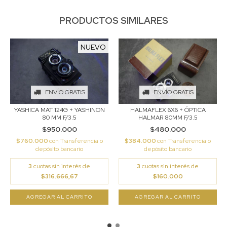
PRODUCTOS SIMILARES
NUEVO
ENVÍO GRATIS
ENVÍO GRATIS
YASHICA MAT 124G + YASHINON
HALMAFLEX 6X6 + ÓPTICA
80 MM F/3.5
HALMAR 80MM F/3.5
$950.000
$480.000
$760.000
con
Transferencia o
$384.000
con
Transferencia o
depósito bancario
depósito bancario
3
cuotas sin interés de
3
cuotas sin interés de
$316.666,67
$160.000