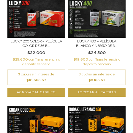
LUCKY 200 COLOR – PELÍCULA
LUCKY 400 – PELÍCULA
COLOR DE 36 E...
BLANCO Y NEGRO DE 3...
$32.000
$24.500
$25.600
con
Transferencia o
$19.600
con
Transferencia o
depósito bancario
depósito bancario
3
cuotas sin interés de
3
cuotas sin interés de
$10.666,67
$8.166,67