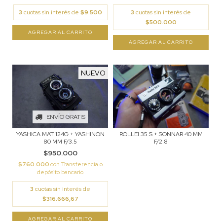
3
cuotas sin interés de
$9.500
3
cuotas sin interés de
$500.000
NUEVO
ENVÍO GRATIS
YASHICA MAT 124G + YASHINON
ROLLEI 35 S + SONNAR 40 MM
80 MM F/3.5
F/2.8
$950.000
$760.000
con
Transferencia o
depósito bancario
3
cuotas sin interés de
$316.666,67