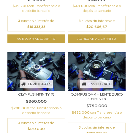
$39.200
con
Transferencia o
$49.600
con
Transferencia o
depósito bancario
depósito bancario
3
cuotas sin interés de
3
cuotas sin interés de
$16.333,33
$20.666,67
ENVÍO GRATIS
ENVÍO GRATIS
OLYMPUS INFINITY 76
OLYMPUS OM-1 + LENTE ZUIKO
50MM F/1.8
$360.000
$790.000
$288.000
con
Transferencia o
$632.000
con
Transferencia o
depósito bancario
depósito bancario
3
cuotas sin interés de
3
cuotas sin interés de
$120.000