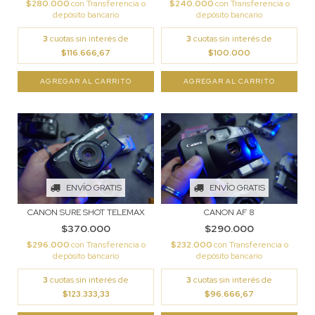
$280.000
con
Transferencia o
$240.000
con
Transferencia o
depósito bancario
depósito bancario
3
cuotas sin interés de
3
cuotas sin interés de
$116.666,67
$100.000
ENVÍO GRATIS
ENVÍO GRATIS
CANON SURE SHOT TELEMAX
CANON AF 8
$370.000
$290.000
$296.000
con
Transferencia o
$232.000
con
Transferencia o
depósito bancario
depósito bancario
3
cuotas sin interés de
3
cuotas sin interés de
$123.333,33
$96.666,67