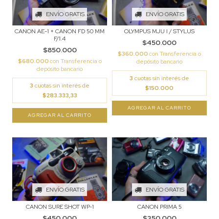
ENVÍO GRATIS
ENVÍO GRATIS
CANON AE-1 + CANON FD 50 MM
OLYMPUS MJU I / STYLUS
F/1.4
$450.000
$850.000
$360.000
con
Transferencia o
$680.000
con
Transferencia o
depósito bancario
depósito bancario
3
cuotas sin interés de
3
cuotas sin interés de
$150.000
$283.333,33
ENVÍO GRATIS
ENVÍO GRATIS
CANON SURE SHOT WP‑1
CANON PRIMA 5
$450.000
$350.000