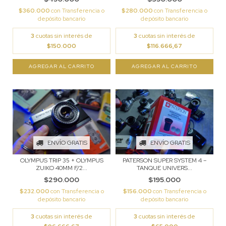
$360.000
con
Transferencia o
$280.000
con
Transferencia o
depósito bancario
depósito bancario
3
cuotas sin interés de
3
cuotas sin interés de
$150.000
$116.666,67
ENVÍO GRATIS
ENVÍO GRATIS
OLYMPUS TRIP 35 + OLYMPUS
PATERSON SUPER SYSTEM 4 –
ZUIKO 40MM F/2...
TANQUE UNIVERS...
$290.000
$195.000
$232.000
con
Transferencia o
$156.000
con
Transferencia o
depósito bancario
depósito bancario
3
cuotas sin interés de
3
cuotas sin interés de