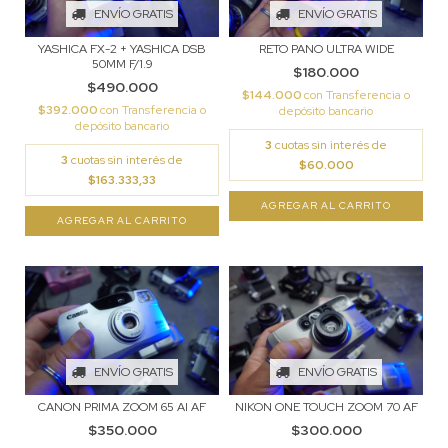
ENVÍO GRATIS
ENVÍO GRATIS
YASHICA FX-2 + YASHICA DSB
RETO PANO ULTRA WIDE
50MM F/1.9
$180.000
$490.000
$144.000
con
Transferencia o
$392.000
con
Transferencia o
depósito bancario
depósito bancario
3
cuotas sin interés de
3
cuotas sin interés de
$60.000
$163.333,33
ENVÍO GRATIS
ENVÍO GRATIS
CANON PRIMA ZOOM 65 AI AF
NIKON ONE TOUCH ZOOM 70 AF
$350.000
$300.000