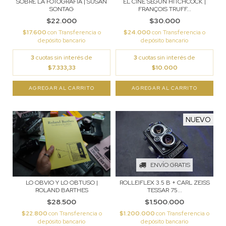
SOBRE LA FOTOGRAFÍA | SUSAN
EL CINE SEGÚN HITCHCOCK |
SONTAG
FRANÇOIS TRUFF...
$22.000
$30.000
$17.600
con
Transferencia o
$24.000
con
Transferencia o
depósito bancario
depósito bancario
3
cuotas sin interés de
3
cuotas sin interés de
$7.333,33
$10.000
NUEVO
ENVÍO GRATIS
LO OBVIO Y LO OBTUSO |
ROLLEIFLEX 3.5 B + CARL ZEISS
ROLAND BARTHES
TESSAR 75...
$28.500
$1.500.000
$22.800
con
Transferencia o
$1.200.000
con
Transferencia o
depósito bancario
depósito bancario