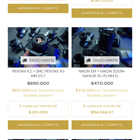
$263.333,33
ENVÍO GRATIS
ENVÍO GRATIS
PENTAX K2 + SMC PENTAX 50
NIKON EM + NIKON ZOOM-
MM F/1.7
NIKKOR 35-70 MM F/...
$690.000
$470.000
$552.000
con
Transferencia o
$376.000
con
Transferencia o
depósito bancario
depósito bancario
3
cuotas sin interés de
3
cuotas sin interés de
$230.000
$156.666,67