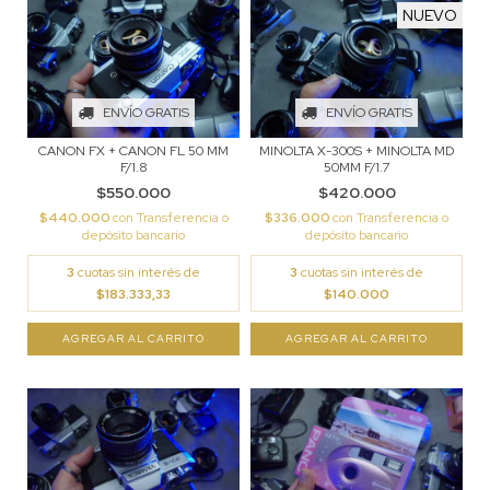
NUEVO
ENVÍO GRATIS
ENVÍO GRATIS
CANON FX + CANON FL 50 MM
MINOLTA X-300S + MINOLTA MD
F/1.8
50MM F/1.7
$550.000
$420.000
$440.000
con
Transferencia o
$336.000
con
Transferencia o
depósito bancario
depósito bancario
3
cuotas sin interés de
3
cuotas sin interés de
$183.333,33
$140.000