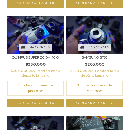
ENVÍO GRATIS
ENVÍO GRATIS
OLYMPUS SUPER ZOOM 70 G
SAMSUNG ST65
$330.000
$285.000
$264.000
con
Transferencia o
$228.000
con
Transferencia o
depósito bancario
depósito bancario
3
cuotas sin interés de
3
cuotas sin interés de
$110.000
$95.000