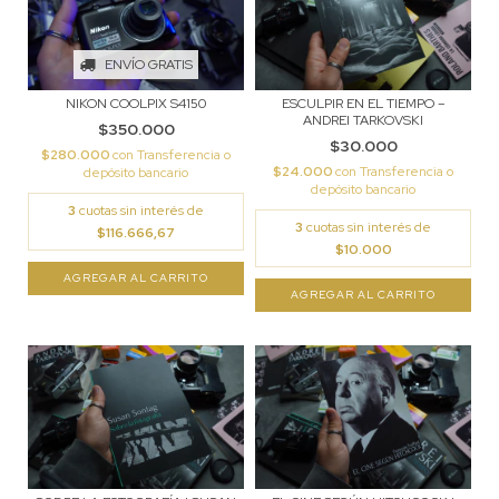
ENVÍO GRATIS
NIKON COOLPIX S4150
ESCULPIR EN EL TIEMPO –
ANDREI TARKOVSKI
$350.000
$30.000
$280.000
con
Transferencia o
$24.000
con
Transferencia o
depósito bancario
depósito bancario
3
cuotas sin interés de
3
cuotas sin interés de
$116.666,67
$10.000