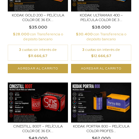
KODAK GOLD 200 – PELÍCULA
KODAK ULTRAMAX 400 –
COLOR DE 36 EX...
PELÍCULA COLOR DE 3...
$35.000
$38.000
$28.000
con
Transferencia o
$30.400
con
Transferencia o
depósito bancario
depósito bancario
3
cuotas sin interés de
3
cuotas sin interés de
$11.666,67
$12.666,67
CINESTILL 800T – PELÍCULA
KODAK PORTRA 800 – PELÍCULA
COLOR DE 36 EX...
COLOR PROFES...
$49.000
$62.000