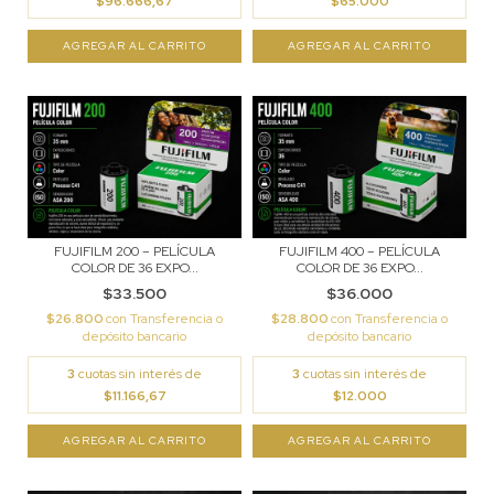
$96.666,67
$65.000
FUJIFILM 200 – PELÍCULA
FUJIFILM 400 – PELÍCULA
COLOR DE 36 EXPO...
COLOR DE 36 EXPO...
$33.500
$36.000
$26.800
con
Transferencia o
$28.800
con
Transferencia o
depósito bancario
depósito bancario
3
cuotas sin interés de
3
cuotas sin interés de
$11.166,67
$12.000