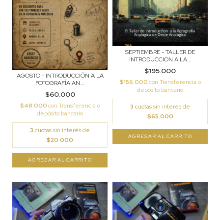
SEPTIEMBRE - TALLER DE
INTRODUCCION A LA...
$195.000
AGOSTO - INTRODUCCIÓN A LA
$156.000
con
Transferencia o
FOTOGRAFÍA AN...
depósito bancario
$60.000
$48.000
con
Transferencia o
3
cuotas sin interés de
depósito bancario
$65.000
3
cuotas sin interés de
$20.000