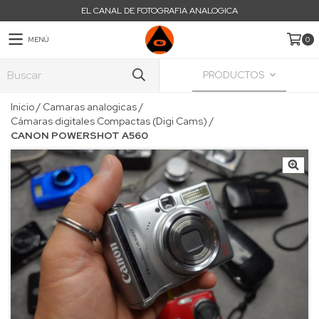
EL CANAL DE FOTOGRAFIA ANALOGICA
MENÚ
0
PRODUCTOS
Inicio
/
Camaras analogicas
/
Cámaras digitales Compactas (Digi Cams)
/
CANON POWERSHOT A560