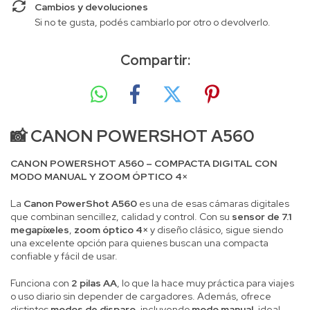
Cambios y devoluciones
Si no te gusta, podés cambiarlo por otro o devolverlo.
Compartir:
📸
CANON POWERSHOT A560
CANON POWERSHOT A560 – COMPACTA DIGITAL CON
MODO MANUAL Y ZOOM ÓPTICO 4×
La
Canon PowerShot A560
es una de esas cámaras digitales
que combinan sencillez, calidad y control. Con su
sensor de 7.1
megapíxeles
,
zoom óptico 4×
y diseño clásico, sigue siendo
una excelente opción para quienes buscan una compacta
confiable y fácil de usar.
Funciona con
2 pilas AA
, lo que la hace muy práctica para viajes
o uso diario sin depender de cargadores. Además, ofrece
distintos
modos de disparo
, incluyendo
modo manual
, ideal