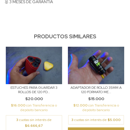
🥇 3 MESES DE GARANTÍA
PRODUCTOS SIMILARES
ESTUCHES PARA GUARDAR 3
ADAPTADOR DE ROLLO 35MM A
ROLLOS DE 120 FO...
120 FORMATO ME...
$20.000
$15.000
$16.000
con
Transferencia o
$12.000
con
Transferencia o
depósito bancario
depósito bancario
3
cuotas sin interés de
3
cuotas sin interés de
$5.000
$6.666,67