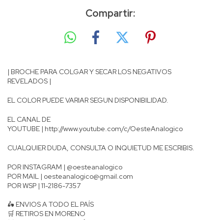
Compartir:
| BROCHE PARA COLGAR Y SECAR LOS NEGATIVOS
REVELADOS |
EL COLOR PUEDE VARIAR SEGUN DISPONIBILIDAD.
EL CANAL DE
YOUTUBE |
http://www.youtube.com/c/OesteAnalogico
CUALQUIER DUDA, CONSULTA O INQUIETUD ME ESCRIBIS.
POR INSTAGRAM | @oesteanalogico
POR MAIL |
oesteanalogico@gmail.com
POR WSP | 11-2186-7357
🛵 ENVIOS A TODO EL PAÍS
🛒 RETIROS EN MORENO