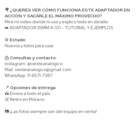
🎥
¿QUERÉS VER CÓMO FUNCIONA ESTE ADAPTADOR EN
ACCIÓN Y SACARLE EL MÁXIMO PROVECHO?
Mirá mi video donde lo uso y explico todo en detalle:
➡️
ADAPTADOR 35MM A 120 - TUTORIAL Y EJEMPLOS
⚙️
Estado:
Nuevos y listos para usar.
📩
Consultas y contacto:
Instagram: @oesteanalogico
Mail:
oesteanalogico@gmail.com
WhatsApp: 11-6571-7387
📍
Opciones de entrega:
🛵 Envíos a todo el país
🛒 Retiro en Moreno
📷 ¡Las fotos siempre son del equipo en venta!