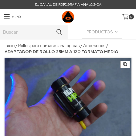
EL CANAL DE FOTOGRAFIA ANALOGICA
MENÚ
0
PRODUCTOS
Inicio
/
Rollos para camaras analogicas
/
Accesorios
/
ADAPTADOR DE ROLLO 35MM A 120 FORMATO MEDIO