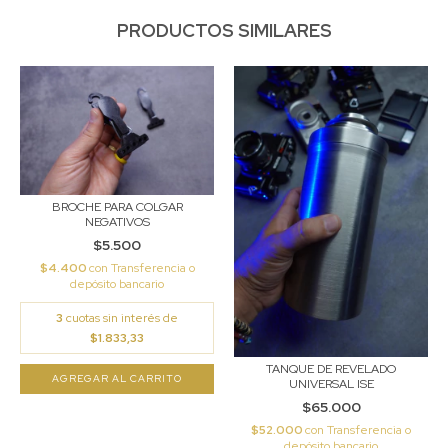
PRODUCTOS SIMILARES
BROCHE PARA COLGAR
NEGATIVOS
$5.500
$4.400
con
Transferencia o
depósito bancario
3
cuotas sin interés de
$1.833,33
TANQUE DE REVELADO
UNIVERSAL ISE
$65.000
$52.000
con
Transferencia o
depósito bancario