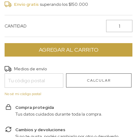
Envío gratis
superando los
$150.000
CANTIDAD
Entregas para el CP:
CAMBIAR CP
Medios de envío
CALCULAR
No sé mi código postal
Compra protegida
Tus datos cuidados durante toda la compra.
Cambios y devoluciones
Si no te gusta, podés cambiarlo por otro o devolverlo.