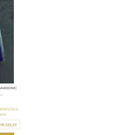
PANASONIC
..
erencia o
rio
18.333,33