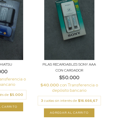
AHIATSU
PILAS RECARGABLES SONY AAA
CON CARGADOR
000
$50.000
ansferencia o
bancario
$40.000
con
Transferencia o
depósito bancario
erés de
$5.000
3
cuotas sin interés de
$16.666,67