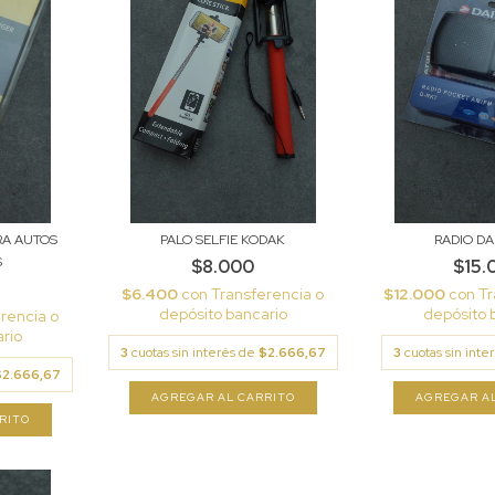
RA AUTOS
PALO SELFIE KODAK
RADIO D
S
$8.000
$15.
$6.400
con
Transferencia o
$12.000
con
Tr
depósito bancario
depósito 
rencia o
rio
3
cuotas sin interés de
$2.666,67
3
cuotas sin int
$2.666,67